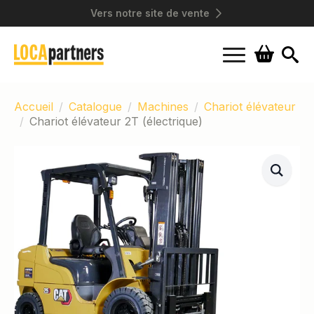
Vers notre site de vente
Search
for:
Accueil
Catalogue
Machines
Chariot élévateur
Chariot élévateur 2T (électrique)