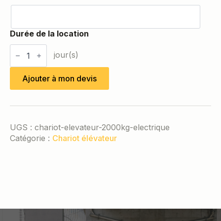
quantité
de
Chariot
élévateur
Ajouter à mon devis
2T
(électrique)
UGS :
chariot-elevateur-2000kg-electrique
Catégorie :
Chariot élévateur