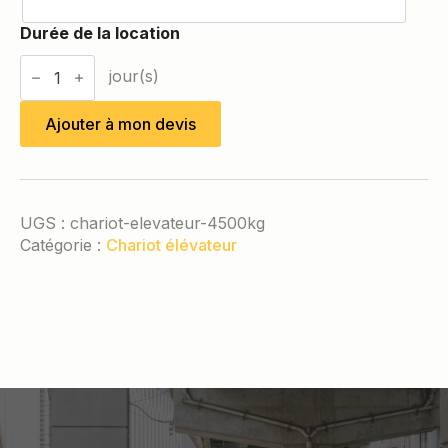
quantité
de
Chariot
élévateur
Ajouter à mon devis
4,5T
UGS :
chariot-elevateur-4500kg
Catégorie :
Chariot élévateur