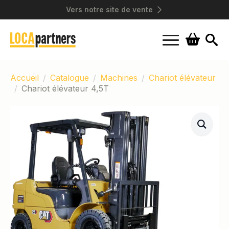
Vers notre site de vente
Search
for:
Accueil
Catalogue
Machines
Chariot élévateur
Chariot élévateur 4,5T