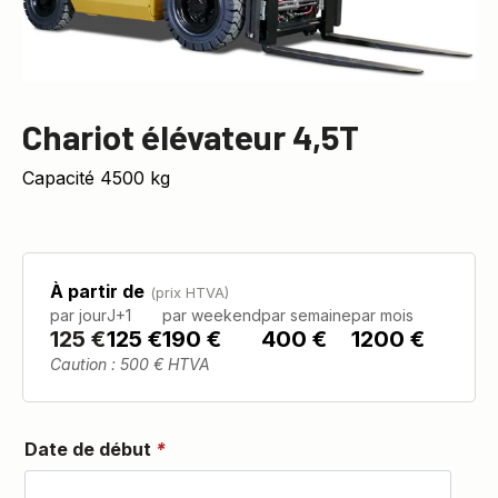
Chariot élévateur 4,5T
Capacité 4500 kg
À partir de
(prix HTVA)
par jour
J+1
par weekend
par semaine
par mois
125
€
125 €
190 €
400 €
1200 €
Caution : 500 € HTVA
Date de début
*