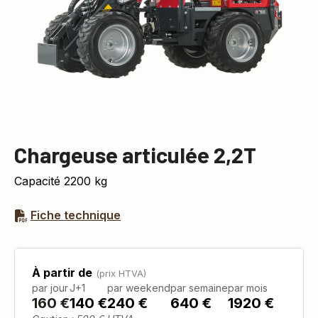
Chargeuse articulée 2,2T
Capacité 2200 kg
Fiche technique
À partir de
(prix HTVA)
par jour
J+1
par weekend
par semaine
par mois
160
€
140 €
240 €
640 €
1920 €