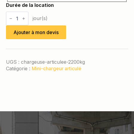
quantité
de
Chargeuse
articulée
Ajouter à mon devis
2,2T
UGS :
chargeuse-articulee-2200kg
Catégorie :
Mini-chargeur articulé