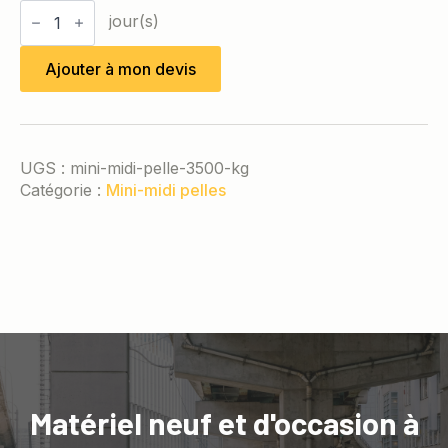
quantité
de
Mini-
midi
Ajouter à mon devis
pelle
3,5
T
UGS :
mini-midi-pelle-3500-kg
Catégorie :
Mini-midi pelles
Matériel neuf et d'occasion à