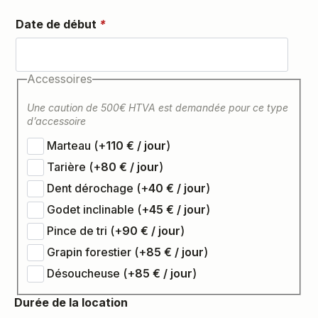
Date de début
*
Accessoires
Une caution de 500€ HTVA est demandée pour ce type
d’accessoire
Marteau
(+
110
€
)
Tarière
(+
80
€
)
Dent dérochage
(+
40
€
)
Godet inclinable
(+
45
€
)
Pince de tri
(+
90
€
)
Grapin forestier
(+
85
€
)
Désoucheuse
(+
85
€
)