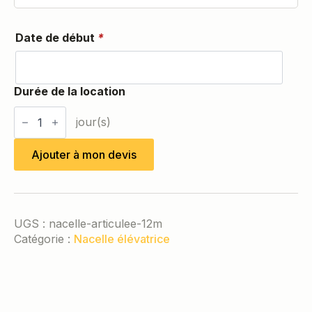
Date de début
*
quantité
de
Nacelle
articulée
Ajouter à mon devis
12m
UGS :
nacelle-articulee-12m
Catégorie :
Nacelle élévatrice