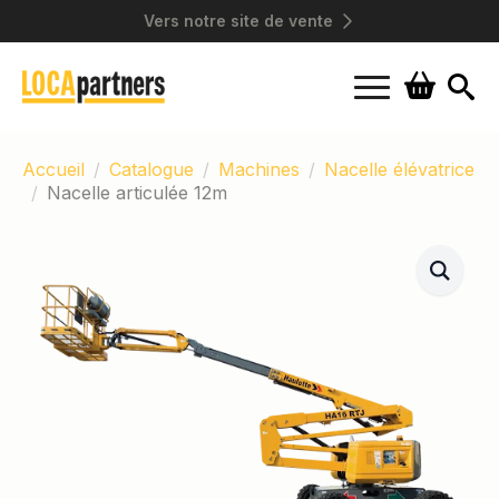
Vers notre site de vente
Search
for:
Accueil
Catalogue
Machines
Nacelle élévatrice
Nacelle articulée 12m