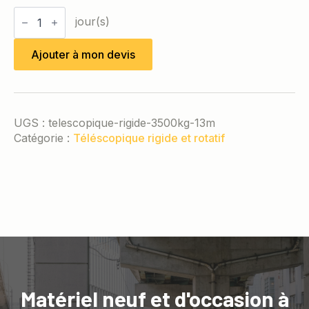
quantité
de
Téléscopique
rigide
Ajouter à mon devis
3,5T
/
13m
UGS :
telescopique-rigide-3500kg-13m
Catégorie :
Téléscopique rigide et rotatif
Matériel neuf et d'occasion à