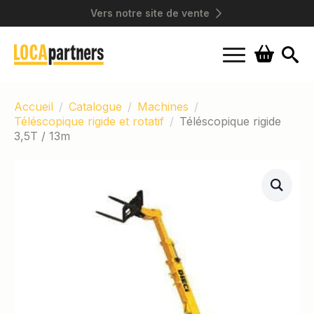
Vers notre site de vente
Search
for:
Accueil
Catalogue
Machines
Téléscopique rigide et rotatif
Téléscopique rigide
3,5T / 13m