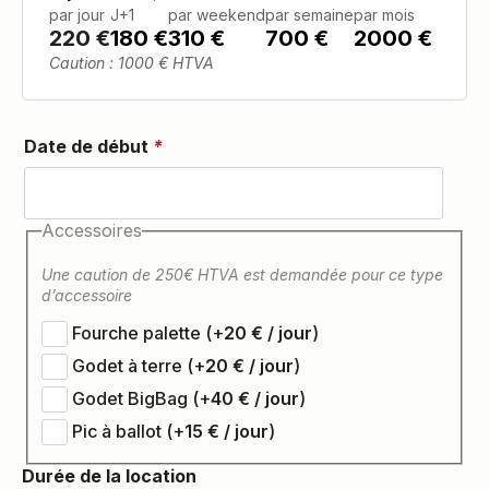
par jour
J+1
par weekend
par semaine
par mois
220
€
180 €
310 €
700 €
2000 €
Caution : 1000 € HTVA
Date de début
*
Accessoires
Une caution de 250€ HTVA est demandée pour ce type
d’accessoire
Fourche palette
(+
20
€
)
Godet à terre
(+
20
€
)
Godet BigBag
(+
40
€
)
Pic à ballot
(+
15
€
)