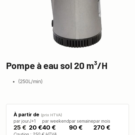
Pompe à eau sol 20 m³/H
(250L/min)
À partir de
(prix HTVA)
par jour
J+1
par weekend
par semaine
par mois
25
€
20 €
40 €
90 €
270 €
Caution : 250 € HTVA