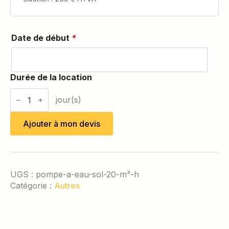
Date de début
*
quantité
de
Pompe
à
Ajouter à mon devis
eau
sol
20
m³/H
UGS :
pompe-a-eau-sol-20-m³-h
Catégorie :
Autres