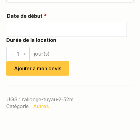
Date de début
*
quantité
de
Rallonge
tuyau
Ajouter à mon devis
2"
52m
UGS :
rallonge-tuyau-2-52m
Catégorie :
Autres