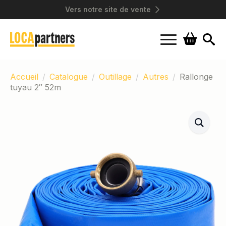
Vers notre site de vente
Search
for:
Accueil
Catalogue
Outillage
Autres
Rallonge
tuyau 2″ 52m