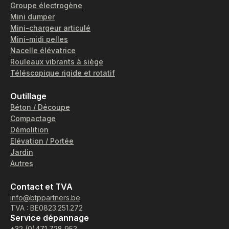
Groupe électrogène
Mini dumper
Mini-chargeur articulé
Mini-midi pelles
Nacelle élévatrice
Rouleaux vibrants à siège
Téléscopique rigide et rotatif
Outillage
Béton / Découpe
Compactage
Démolition
Elévation / Portée
Jardin
Autres
Contact et TVA
info@btppartners.be
TVA : BE0823.251.272
Service dépannage
+32 (0)471 728 953