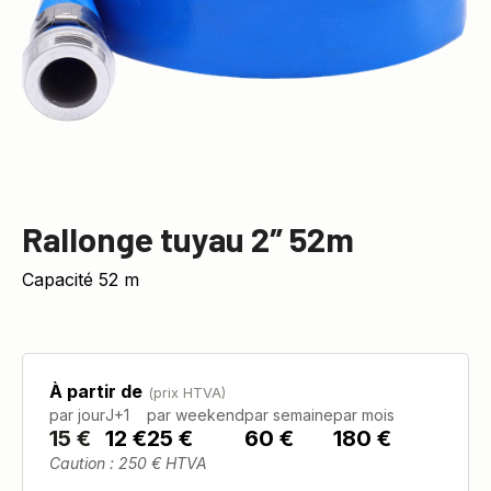
Rallonge tuyau 2″ 52m
Capacité 52 m
À partir de
(prix HTVA)
par jour
J+1
par weekend
par semaine
par mois
15
€
12 €
25 €
60 €
180 €
Caution : 250 € HTVA