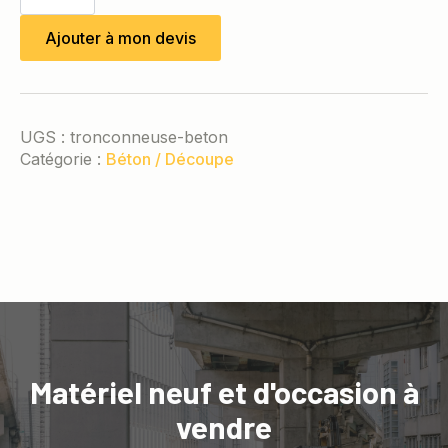
Tronçonneuse
béton
Ajouter à mon devis
UGS :
tronconneuse-beton
Catégorie :
Béton / Découpe
Matériel neuf et d'occasion à
vendre