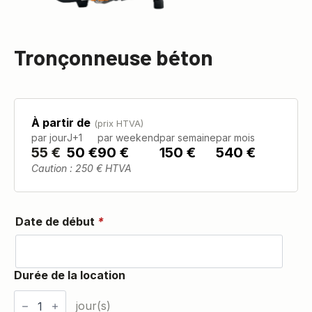
Tronçonneuse béton
À partir de
(prix HTVA)
par jour
J+1
par weekend
par semaine
par mois
55
€
50 €
90 €
150 €
540 €
Caution : 250 € HTVA
Date de début
*
quantité
de