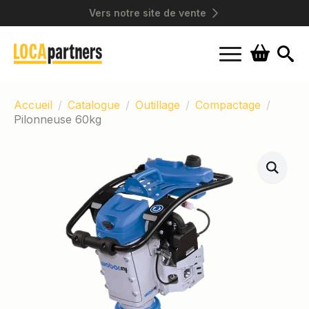
Vers notre site de vente
Search
for:
Accueil
Catalogue
Outillage
Compactage
Pilonneuse 60kg