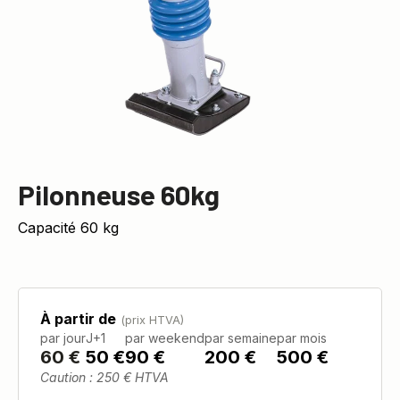
Pilonneuse 60kg
Capacité 60 kg
À partir de
(prix HTVA)
par jour
J+1
par weekend
par semaine
par mois
60
€
50 €
90 €
200 €
500 €
Caution : 250 € HTVA