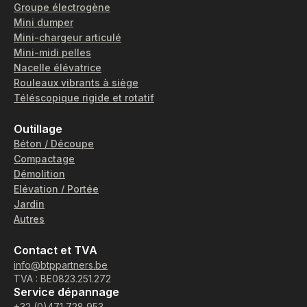
Groupe électrogène
Mini dumper
Mini-chargeur articulé
Mini-midi pelles
Nacelle élévatrice
Rouleaux vibrants à siège
Téléscopique rigide et rotatif
Outillage
Béton / Découpe
Compactage
Démolition
Elévation / Portée
Jardin
Autres
Contact et TVA
info@btppartners.be
TVA : BE0823.251.272
Service dépannage
+32 (0)471 728 953