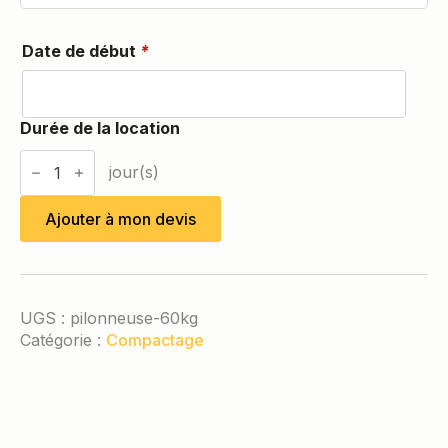
Date de début
*
quantité
de
Pilonneuse
60kg
Ajouter à mon devis
UGS :
pilonneuse-60kg
Catégorie :
Compactage