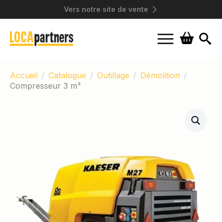
Vers notre site de vente
Search
for:
Accueil
Catalogue
Outillage
Démolition
Compresseur 3 m³