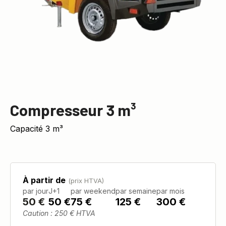
Compresseur 3 m³
Capacité 3 m³
À partir de
(prix HTVA)
par jour
J+1
par weekend
par semaine
par mois
50
€
50 €
75 €
125 €
300 €
Caution : 250 € HTVA