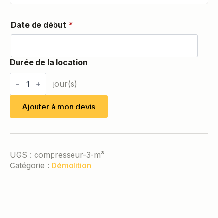
Date de début
*
quantité
de
Compresseur
3
Ajouter à mon devis
m³
UGS :
compresseur-3-m³
Catégorie :
Démolition