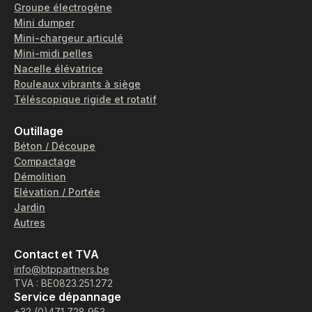
Groupe électrogène
Mini dumper
Mini-chargeur articulé
Mini-midi pelles
Nacelle élévatrice
Rouleaux vibrants à siège
Téléscopique rigide et rotatif
Outillage
Béton / Découpe
Compactage
Démolition
Elévation / Portée
Jardin
Autres
Contact et TVA
info@btppartners.be
TVA : BE0823.251.272
Service dépannage
+32 (0)471 728 953