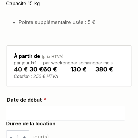
Capacité 15 kg
Pointe supplémentaire usée : 5 €
À partir de
(prix HTVA)
par jour
J+1
par weekend
par semaine
par mois
40
€
30 €
60 €
130 €
380 €
Caution : 250 € HTVA
Date de début
*
quantité
de