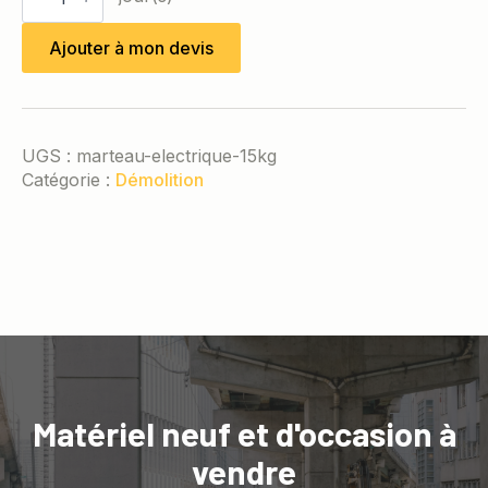
Marteau
électrique
Ajouter à mon devis
15kg
UGS :
marteau-electrique-15kg
Catégorie :
Démolition
Matériel neuf et d'occasion à
vendre