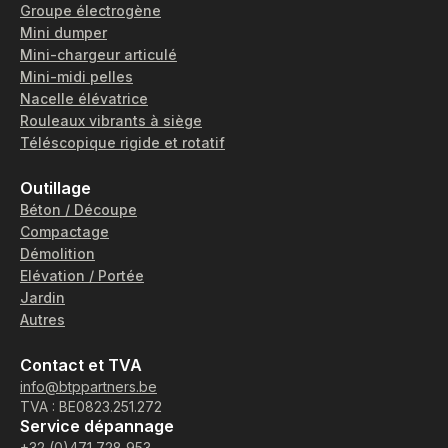
Groupe électrogène
Mini dumper
Mini-chargeur articulé
Mini-midi pelles
Nacelle élévatrice
Rouleaux vibrants à siège
Téléscopique rigide et rotatif
Outillage
Béton / Découpe
Compactage
Démolition
Elévation / Portée
Jardin
Autres
Contact et TVA
info@btppartners.be
TVA : BE0823.251.272
Service dépannage
+32 (0)471 728 953