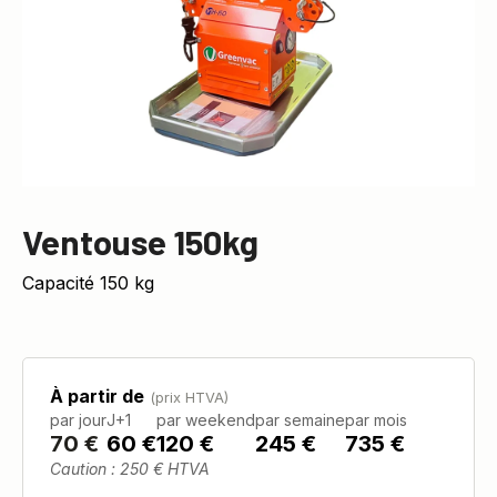
Ventouse 150kg
Capacité 150 kg
À partir de
(prix HTVA)
par jour
J+1
par weekend
par semaine
par mois
70
€
60 €
120 €
245 €
735 €
Caution : 250 € HTVA