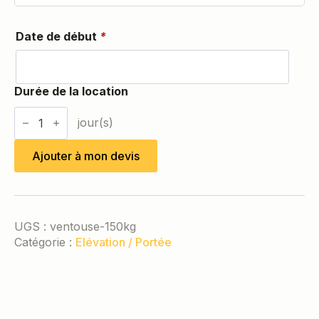
Date de début
*
quantité
de
Ventouse
150kg
Ajouter à mon devis
UGS :
ventouse-150kg
Catégorie :
Elévation / Portée