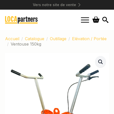
Vers notre site de vente
Search
for:
Accueil
Catalogue
Outillage
Elévation / Portée
Ventouse 150kg