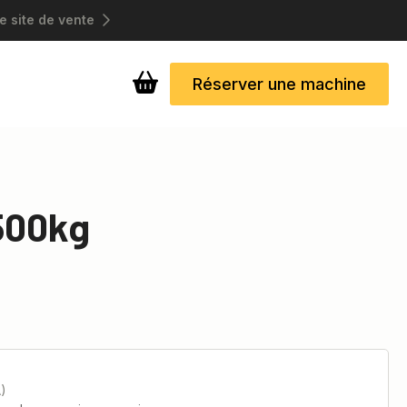
e site de vente
Réserver une machine
500kg
A)