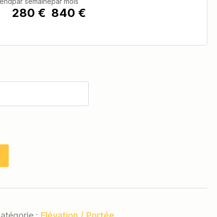
kend
par semaine
par mois
280 €
840 €
atégorie :
Elévation / Portée