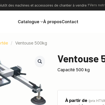
Vers notr
lutôt des machines et accessoires de chantier à vendre ?
Catalogue
À propos
Contact
ortée
Ventouse 500kg
Ventouse 
Capacité 500 kg
À partir de
(prix HTV