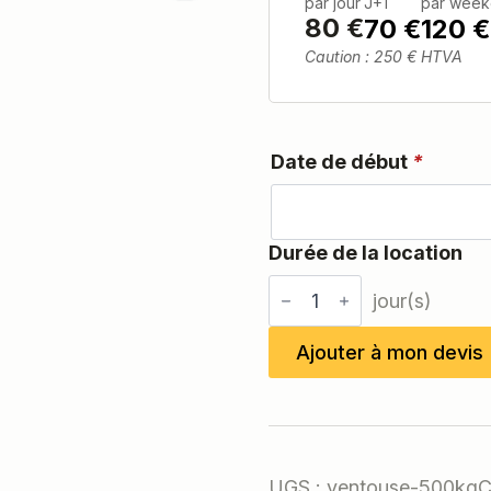
par jour
J+1
par wee
80
€
70 €
120 €
Caution : 250 € HTVA
Date de début
*
quantité
de
Ventouse
500kg
Ajouter à mon devis
UGS :
ventouse-500kg
C