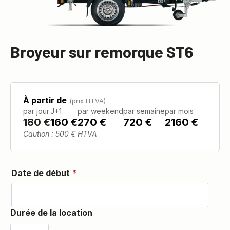
Broyeur sur remorque ST6
À partir de
(prix HTVA)
par jour
J+1
par weekend
par semaine
par mois
180
€
160 €
270 €
720 €
2160 €
Caution : 500 € HTVA
Date de début
*
quantité