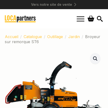
Vers notre site de vente
Search
for:
Accueil
Catalogue
Outillage
Jardin
Broyeur
sur remorque ST6