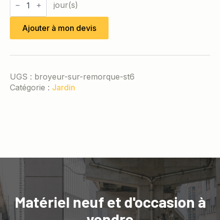
de
Broyeur
sur
Ajouter à mon devis
remorque
ST6
UGS :
broyeur-sur-remorque-st6
Catégorie :
Jardin
Matériel neuf et d'occasion à
vendre