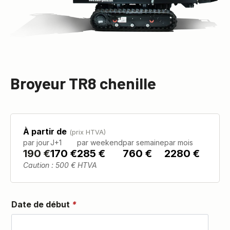
Broyeur TR8 chenille
À partir de
(prix HTVA)
par jour
J+1
par weekend
par semaine
par mois
190
€
170 €
285 €
760 €
2280 €
Caution : 500 € HTVA
Date de début
*